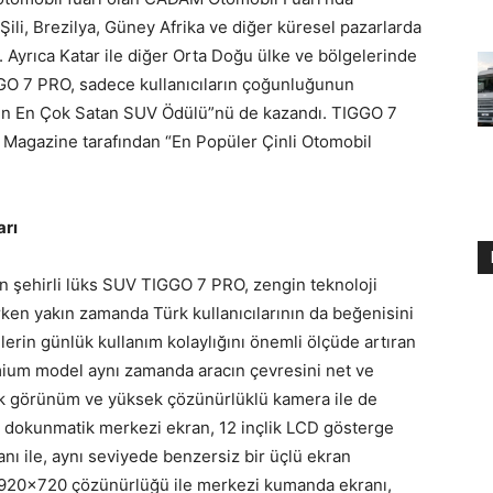
ili, Brezilya, Güney Afrika ve diğer küresel pazarlarda
 Ayrıca Katar ile diğer Orta Doğu ülke ve bölgelerinde
GGO 7 PRO, sadece kullanıcıların çoğunluğunun
ılın En Çok Satan SUV Ödülü”nü de kazandı. TIGGO 7
o Magazine tarafından “En Popüler Çinli Otomobil
arı
an şehirli lüks SUV TIGGO 7 PRO, zengin teknoloji
rken yakın zamanda Türk kullanıcılarının da beğenisini
erin günlük kullanım kolaylığını önemli ölçüde artıran
emium model aynı zamanda aracın çevresini net ve
ik görünüm ve yüksek çözünürlüklü kamera ile de
ik dokunmatik merkezi ekran, 12 inçlik LCD gösterge
nı ile, aynı seviyede benzersiz bir üçlü ekran
 1920×720 çözünürlüğü ile merkezi kumanda ekranı,