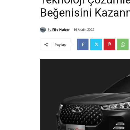
Beğenisini Kazanm
By
Filo Haber
16 Aralık 2022
Paylaş