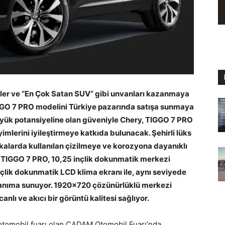
üller ve “En Çok Satan SUV” gibi unvanları kazanmaya
GGO 7 PRO modelini Türkiye pazarında satışa sunmaya
büyük potansiyeline olan güveniyle Chery, TIGGO 7 PRO
imlerini iyileştirmeye katkıda bulunacak. Şehirli lüks
alarda kullanılan çizilmeye ve korozyona dayanıklı
. TIGGO 7 PRO, 10,25 inçlik dokunmatik merkezi
nçlik dokunmatik LCD klima ekranı ile, aynı seviyede
llanıma sunuyor. 1920×720 çözünürlüklü merkezi
anlı ve akıcı bir görüntü kalitesi sağlıyor.
tomobil fuarı olan CADAM Otomobil Fuarı’nda