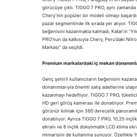
görücüye çıktı. TIGGO 7 PRO, aynı zamanda Ş
Chery’nin popüler bir modeli olmayı başardı.
pazar segmentinde ilk sırada yer alıyor. TI
beğenisini kazanmakla kalmadı, Katar’ın “Y
PRO’nun da katkısıyla Chery, Peru’daki Nitr
Markası” da seçildi.
Premium markalardaki iç mekan donanıml
Genç şehirli kullanıcıların beğenisini kazan
donanımlarıyla önemli satış adetlerine ulaşı
kazanmayı hedefliyor. TIGGO 7 PRO, tüketicil
HD geri görüş kamerası ile donatılıyor. Pr
görünür kılmak için 360 derecelik panoram
donatılıyor. Ayrıca TIGGO 7 PRO, 10,25 inçl
ekranı ve 8 inçlik dokunmatik LCD klima ekra
mimarisini de kullanıma sunuyor. Özellikle