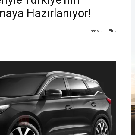
aya Hazırlanıyor!
819
0