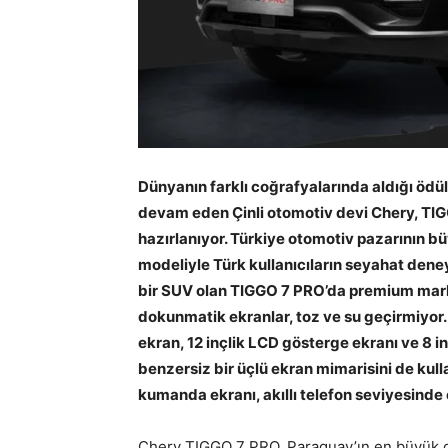
Dünyanın farklı coğrafyalarında aldığı öd
devam eden Çinli otomotiv devi Chery, TI
hazırlanıyor. Türkiye otomotiv pazarının 
modeliyle Türk kullanıcıların seyahat deney
bir SUV olan TIGGO 7 PRO’da premium mark
dokunmatik ekranlar, toz ve su geçirmiyor
ekran, 12 inçlik LCD gösterge ekranı ve 8 i
benzersiz bir üçlü ekran mimarisini de ku
kumanda ekranı, akıllı telefon seviyesinde c
Chery TIGGO 7 PRO, Paraguay’ın en büyük o