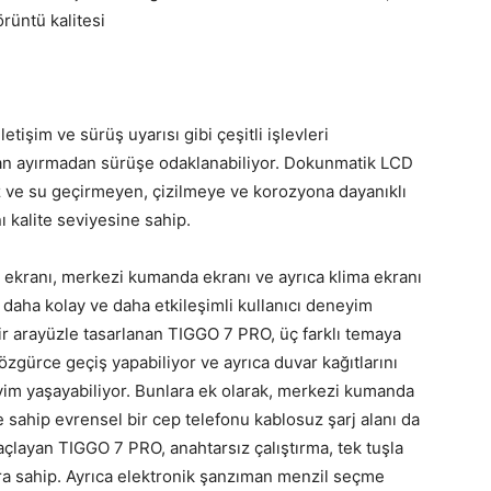
örüntü kalitesi
tişim ve sürüş uyarısı gibi çeşitli işlevleri
an ayırmadan sürüşe odaklanabiliyor. Dokunmatik LCD
z ve su geçirmeyen, çizilmeye ve korozyona dayanıklı
 kalite seviyesine sahip.
 ekranı, merkezi kumanda ekranı ve ayrıca klima ekranı
e daha kolay ve daha etkileşimli kullanıcı deneyim
 bir arayüzle tasarlanan TIGGO 7 PRO, üç farklı temaya
özgürce geçiş yapabiliyor ve ayrıca duvar kağıtlarını
eyim yaşayabiliyor. Bunlara ek olarak, merkezi kumanda
e sahip evrensel bir cep telefonu kablosuz şarj alanı da
açlayan TIGGO 7 PRO, anahtarsız çalıştırma, tek tuşla
ara sahip. Ayrıca elektronik şanzıman menzil seçme