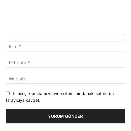
Yorum:
İsi
E-
Pos
Web
Ismimi, e-postamı ve web sitemi bir dahaki sefere bu
tarayıcıya kaydet.