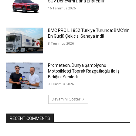
SUV Deneyimi Daha Erişilebilir
16 Temmuz 2026
BMC PRO L 1852 Türkiye Turunda: BMC’nin
En Güçlü Çekicisi Sahaya İndi!
8 Temmuz 2026
Prometeon, Dünya Şampiyonu
Motosikletçi Toprak Razgatlıoğlu ile İş
Birliğini Yeniledi
8 Temmuz 2026
Devamını Göster
RECENT COMMENTS