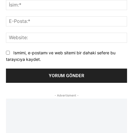
İsi
E-
Pos
Web
Ismimi, e-postamı ve web sitemi bir dahaki sefere bu
tarayıcıya kaydet.
- Advertisment -