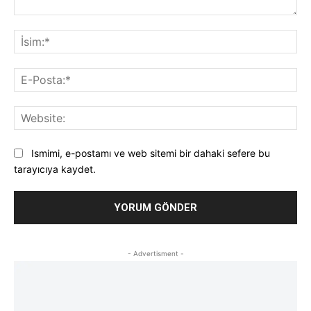
Yorum:
İsi
E-
Pos
Web
Ismimi, e-postamı ve web sitemi bir dahaki sefere bu
tarayıcıya kaydet.
- Advertisment -