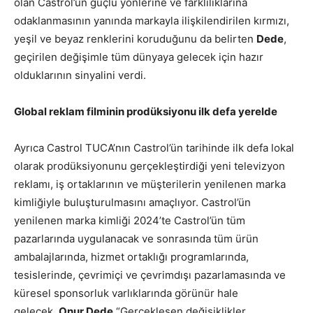
olan Castrol’ün güçlü yönlerine ve farklılıklarına
odaklanmasının yanında markayla ilişkilendirilen kırmızı,
yeşil ve beyaz renklerini koruduğunu da belirten
Dede
,
geçirilen değişimle tüm dünyaya gelecek için hazır
olduklarının sinyalini verdi.
Global reklam filminin prodüksiyonu ilk defa yerelde
Ayrıca Castrol TUCA’nın Castrol’ün tarihinde ilk defa lokal
olarak prodüksiyonunu gerçekleştirdiği yeni televizyon
reklamı, iş ortaklarının ve müşterilerin yenilenen marka
kimliğiyle buluşturulmasını amaçlıyor. Castrol’ün
yenilenen marka kimliği 2024’te Castrol’ün tüm
pazarlarında uygulanacak ve sonrasında tüm ürün
ambalajlarında, hizmet ortaklığı programlarında,
tesislerinde, çevrimiçi ve çevrimdışı pazarlamasında ve
küresel sponsorluk varlıklarında görünür hale
gelecek.
Onur Dede
“Gerçekleşen değişiklikler