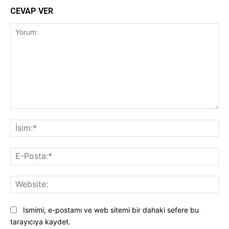
CEVAP VER
Yorum:
İsi
E-
Pos
Web
Ismimi, e-postamı ve web sitemi bir dahaki sefere bu
tarayıcıya kaydet.