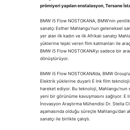
prömiyeri yapılan enstalasyon, Tersane İst
BMW i5 Flow NOSTOKANA, BMW’nin yenilikçi 
sanatçı Esther Mahlangu’nun geleneksel san
yer alan ilk kadın ve ilk Afrikalı sanatçı Mah
yüklerine tepki veren film katmanları ile ara
BMW i5 Flow NOSTOKANA’yı sadece bir araç o
dönüştürüyor.
BMW i5 Flow NOSTOKANA’da, BMW Group’un en
Elektrik yüklerine duyarlı E Ink film teknoloj
hareket ediyor. Bu teknoloji, Mahlangu’nun s
yeni bir görünüme kavuşmasını sağlıyor. E I
İnovasyon Araştırma Mühendisi Dr. Stella Cla
aşamasında olduğu süreçte Mahlangu’dan al
sanatçı ile birlikte çalıştı.