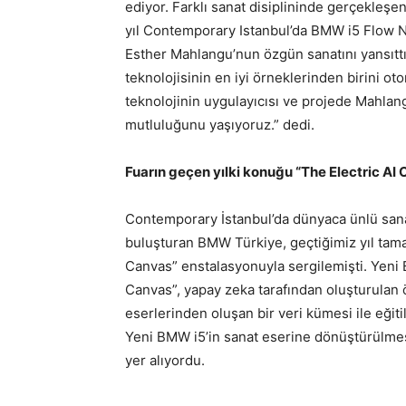
ediyor. Farklı sanat disiplininde gerçekleş
yıl Contemporary Istanbul’da BMW i5 Flow 
Esther Mahlangu’nun özgün sanatını yansıt
teknolojisinin en iyi örneklerinden birini o
teknolojinin uygulayıcısı ve projede Mahlangu
mutluluğunu yaşıyoruz.” dedi.
Fuarın geçen yılki konuğu “The Electric AI
Contemporary İstanbul’da dünyaca ünlü sanat
buluşturan BMW Türkiye, geçtiğimiz yıl tama
Canvas” enstalasyonuyla sergilemişti. Yeni 
Canvas”, yapay zeka tarafından oluşturulan 
eserlerinden oluşan bir veri kümesi ile eğiti
Yeni BMW i5’in sanat eserine dönüştürülmes
yer alıyordu.