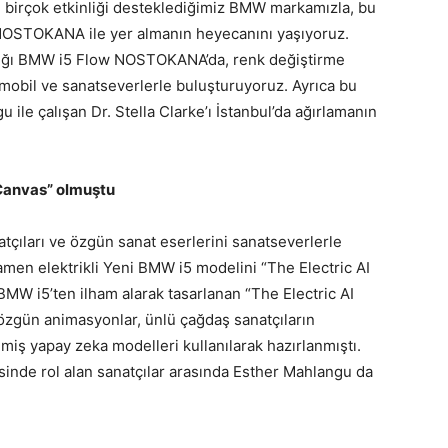
en birçok etkinliği desteklediğimiz BMW markamızla, bu
NOSTOKANA ile yer almanın heyecanını yaşıyoruz.
tığı BMW i5 Flow NOSTOKANA’da, renk değiştirme
tomobil ve sanatseverlerle buluşturuyoruz. Ayrıca bu
 ile çalışan Dr. Stella Clarke’ı İstanbul’da ağırlamanın
 Canvas” olmuştu
çıları ve özgün sanat eserlerini sanatseverlerle
men elektrikli Yeni BMW i5 modelini “The Electric AI
BMW i5’ten ilham alarak tasarlanan “The Electric AI
özgün animasyonlar, ünlü çağdaş sanatçıların
lmiş yapay zeka modelleri kullanılarak hazırlanmıştı.
inde rol alan sanatçılar arasında Esther Mahlangu da