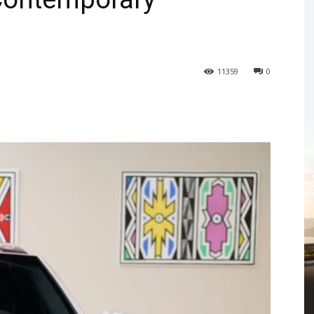
11359
0