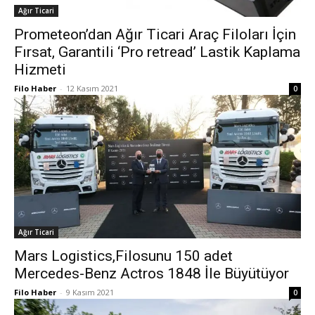
Ağır Ticari
Prometeon’dan Ağır Ticari Araç Filoları İçin
Fırsat, Garantili ‘Pro retread’ Lastik Kaplama
Hizmeti
Filo Haber
-
12 Kasım 2021
0
Ağır Ticari
Mars Logistics,Filosunu 150 adet
Mercedes-Benz Actros 1848 İle Büyütüyor
Filo Haber
-
9 Kasım 2021
0