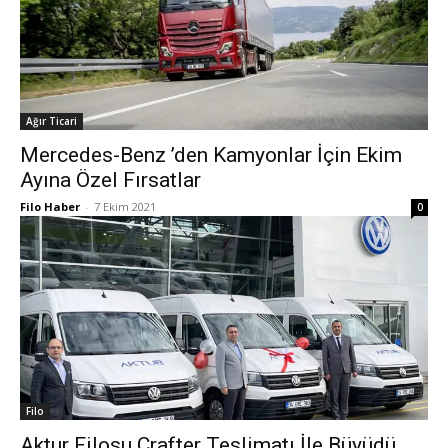
Ağır Ticari
Mercedes-Benz ’den Kamyonlar İçin Ekim
Ayına Özel Fırsatlar
Filo Haber
-
7 Ekim 2021
0
Filo
Aktur Filosu Crafter Teslimatı İle Büyüdü