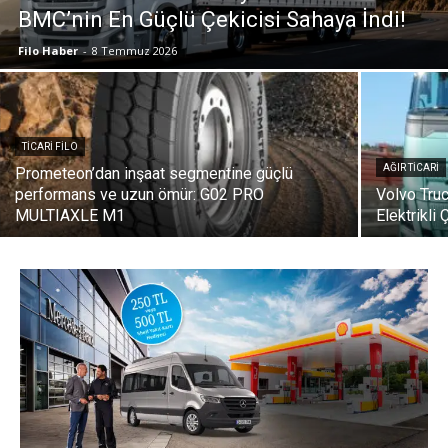
BMC’nin En Güçlü Çekicisi Sahaya İndi!
Filo Haber
-
8 Temmuz 2026
TICARI FILO
AĞIR TICARI
Prometeon’dan inşaat segmentine güçlü
performans ve uzun ömür: G02 PRO
Volvo Tru
MULTIAXLE M1
Elektrikli 