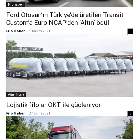
Filohaber
Ford Otosan’ın Türkiye’de üretilen Transit
Custom’a Euro NCAP’den ‘Altın’ ödül
Filo Haber
-
5 Kasım 2021
0
Ağır Ticari
Lojistik filolar OKT ile güçleniyor
Filo Haber
-
27 Ekim 2021
0