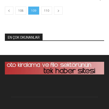
108
109
110
EN ÇOK OKUNANLAR