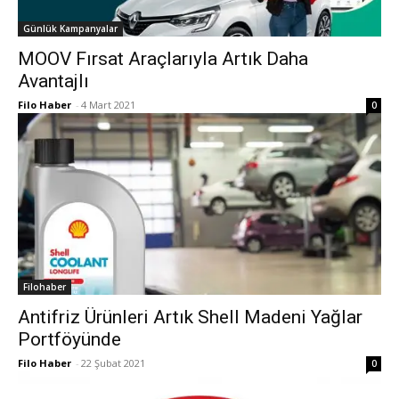
Günlük Kampanyalar
MOOV Fırsat Araçlarıyla Artık Daha
Avantajlı
Filo Haber
-
4 Mart 2021
0
Filohaber
Antifriz Ürünleri Artık Shell Madeni Yağlar
Portföyünde
Filo Haber
-
22 Şubat 2021
0