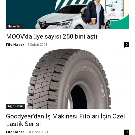
Haberler
MOOV’da üye sayısı 250 bini aştı
Filo Haber
-
6 Şubat 2021
0
Ağır Ticari
Goodyear’dan İş Makinesi Filoları İçin Özel
Lastik Serisi
Filo Haber
-
30 Ocak 2021
0