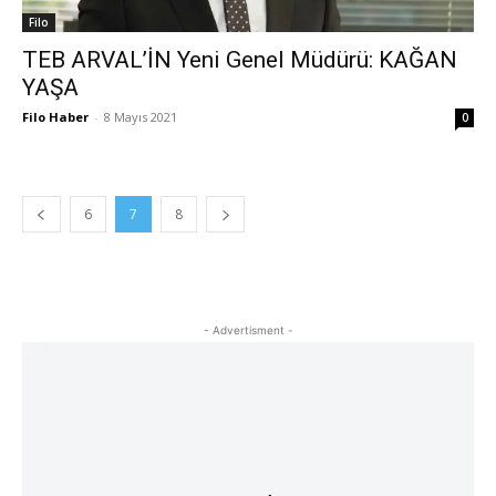
Filo
TEB ARVAL’İN Yeni Genel Müdürü: KAĞAN
YAŞA
Filo Haber
-
8 Mayıs 2021
0
6
7
8
- Advertisment -