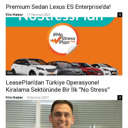
Premium Sedan Lexus ES Enterprise’da!
Filo Haber
-
11 Haziran 2021
0
Filo
LeasePlan’dan Türkiye Operasyonel
Kiralama Sektöründe Bir İlk “No Stress”
Filo Haber
-
4 Haziran 2021
0