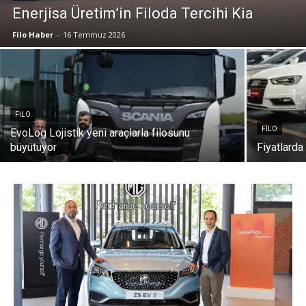
Enerjisa Üretim’in Filoda Tercihi Kia
Filo Haber
-
16 Temmuz 2026
FILO
FILO
EvoLog Lojistik yeni araçlarla filosunu
büyütüyor
Fiyatlarda