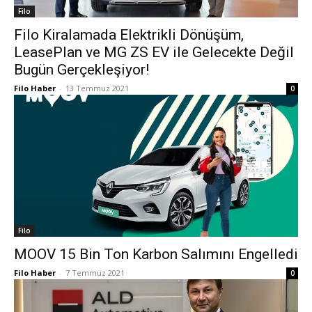
Filo
Filo Kiralamada Elektrikli Dönüşüm,
LeasePlan ve MG ZS EV ile Gelecekte Değil
Bugün Gerçekleşiyor!
Filo Haber
-
13 Temmuz 2021
0
Filo
MOOV 15 Bin Ton Karbon Salımını Engelledi
Filo Haber
-
7 Temmuz 2021
0