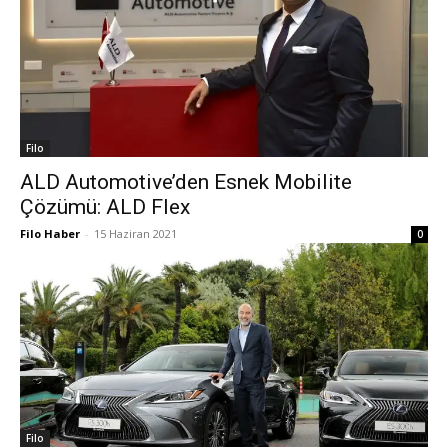
Filo
ALD Automotive’den Esnek Mobilite
Çözümü: ALD Flex
Filo Haber
-
15 Haziran 2021
0
Filo