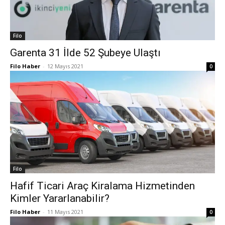
Filo
Garenta 31 İlde 52 Şubeye Ulaştı
Filo Haber
-
12 Mayıs 2021
0
Filo
Hafif Ticari Araç Kiralama Hizmetinden
Kimler Yararlanabilir?
Filo Haber
-
11 Mayıs 2021
0